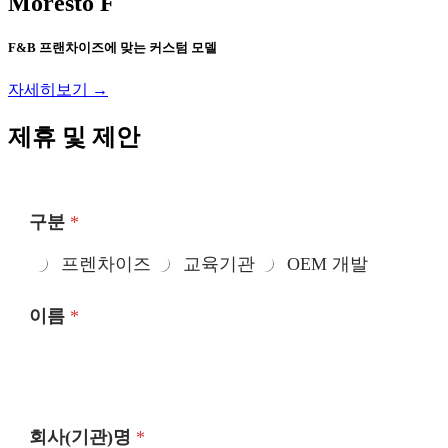
Moresto F
F&B 프랜차이즈에 맞는 커스텀 모델
자세히보기 →
제휴 및 제안
구분
*
프렌차이즈
교육기관
OEM 개발
번
이름
*
호
주
소
사
이
트
회사(기관)명
*